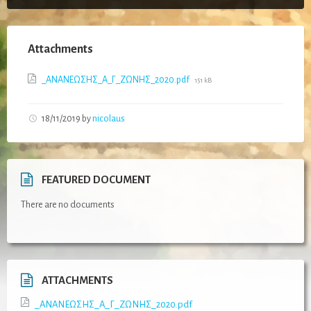
Attachments
File
_ΑΝΑΝΕΩΣΗΣ_Α_Γ_ΖΩΝΗΣ_2020.pdf
151 kB
size:
18/11/2019
by
nicolaus
FEATURED DOCUMENT
There are no documents
ATTACHMENTS
_ΑΝΑΝΕΩΣΗΣ_Α_Γ_ΖΩΝΗΣ_2020.pdf