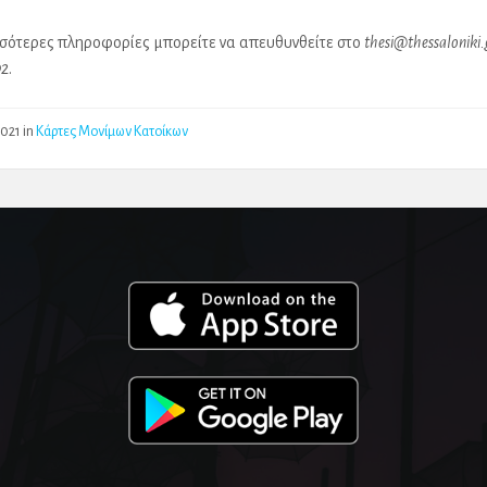
σσότερες πληροφορίες μπορείτε να απευθυνθείτε στο
thesi@thessaloniki.
92
.
2021
in
Κάρτες Μονίμων Κατοίκων