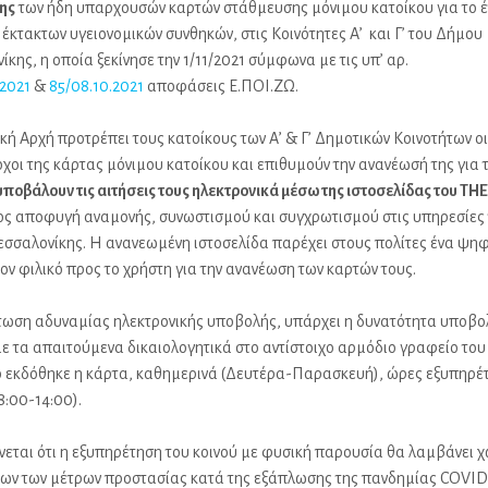
ης
των ήδη υπαρχουσών καρτών στάθμευσης μόνιμου κατοίκου για το έ
 έκτακτων υγειονομικών συνθηκών, στις Κοινότητες Α’ και Γ’ του Δήμου
κης, η οποία ξεκίνησε την 1/11/2021 σύμφωνα με τις υπ’ αρ.
.2021
&
85/08.10.2021
αποφάσεις Ε.ΠΟΙ.ΖΩ.
κή Αρχή προτρέπει τους κατοίκους των Α’ & Γ’ Δημοτικών Κοινοτήτων οι
οχοι της κάρτας μόνιμου κατοίκου και επιθυμούν την ανανέωσή της για 
υποβάλουν τις αιτήσεις τους ηλεκτρονικά μέσω της ιστοσελίδας του TH
ς αποφυγή αναμονής, συνωστισμού και συγχρωτισμού στις υπηρεσίες
σσαλονίκης. Η ανανεωμένη ιστοσελίδα παρέχει στους πολίτες ένα ψη
ον φιλικό προς το χρήστη για την ανανέωση των καρτών τους.
τωση αδυναμίας ηλεκτρονικής υποβολής, υπάρχει η δυνατότητα υποβο
με τα απαιτούμενα δικαιολογητικά στο αντίστοιχο αρμόδιο γραφείο το
ο εκδόθηκε η κάρτα, καθημερινά (Δευτέρα-Παρασκευή), ώρες εξυπηρέ
8:00-14:00).
νεται ότι η εξυπηρέτηση του κοινού με φυσική παρουσία θα λαμβάνει 
ων των μέτρων προστασίας κατά της εξάπλωσης της πανδημίας COVID