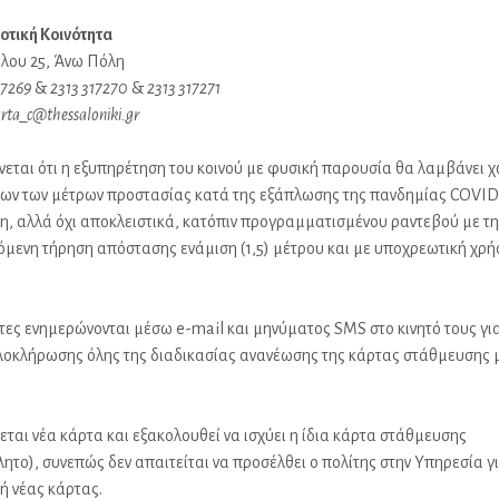
μοτική Κοινότητα
λου 25, Άνω Πόλη
17269
&
2313 317270
&
2313 317271
arta_c@thessaloniki.gr
νεται ότι η εξυπηρέτηση του κοινού με φυσική παρουσία θα λαμβάνει 
ων των μέτρων προστασίας κατά της εξάπλωσης της πανδημίας COVID
η, αλλά όχι αποκλειστικά, κατόπιν προγραμματισμένου ραντεβού με τη
μενη τήρηση απόστασης ενάμιση (1,5) μέτρου και με υποχρεωτική χρή
ντες ενημερώνονται μέσω e-mail και μηνύματος SMS στο κινητό τους για
λοκλήρωσης όλης της διαδικασίας ανανέωσης της κάρτας στάθμευσης 
.
εται νέα κάρτα και εξακολουθεί να ισχύει η ίδια κάρτα στάθμευσης
λητο), συνεπώς δεν απαιτείται να προσέλθει ο πολίτης στην Υπηρεσία γ
 νέας κάρτας.