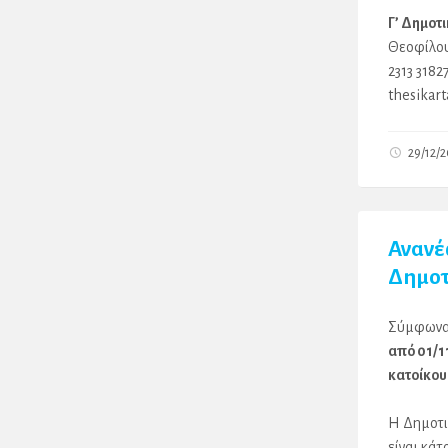
Γ’ Δημοτ
Θεοφίλου
2313 3182
thesikar
29/12/
Ανανέ
Δημοτ
Σύμφωνα 
από 01/1
κατοίκου 
Η Δημοτι
είναι κά