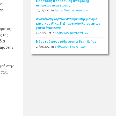
Παράταση προθεσμίας υποβολής
ν
αιτήσεων ανανέωσης
ση
29/12/2021
in
Κάρτες Μονίμων Κατοίκων
Ανανέωση καρτων στάθμευσης μονίμου
κατοίκου Α’ και Γ’ Δημοτικών Κοινοτήτων
για το έτος 2022
νύματος
29/10/2021
in
Κάρτες Μονίμων Κατοίκων
ς της
ίδια
Νέος τρόπος στάθμευσης: Scan & Pay
21/01/2021
in
Στάθμευση Επισκεπτών
της στην
gr
ή στην
 σας,