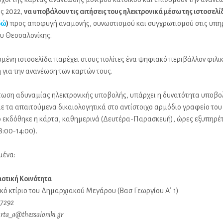
ος 2022,
να υποβάλουν τις αιτήσεις τους ηλεκτρονικά μέσω της ιστοσελί
δώ
)
προς αποφυγή αναμονής, συνωστισμού και συγχρωτισμού στις υπη
υ Θεσσαλονίκης.
μένη ιστοσελίδα παρέχει στους πολίτες ένα ψηφιακό περιβάλλον φιλι
η για την ανανέωση των καρτών τους.
τωση αδυναμίας ηλεκτρονικής υποβολής, υπάρχει η δυνατότητα υποβο
με τα απαιτούμενα δικαιολογητικά στο αντίστοιχο αρμόδιο γραφείο το
ο εκδόθηκε η κάρτα, καθημερινά (Δευτέρα-Παρασκευή), ώρες εξυπηρέ
8:00-14:00).
μένα:
μοτική Κοινότητα
ικό κτίριο του Δημαρχιακού Μεγάρου (Βασ Γεωργίου Α΄ 1)
17292
arta_a@thessaloniki.gr