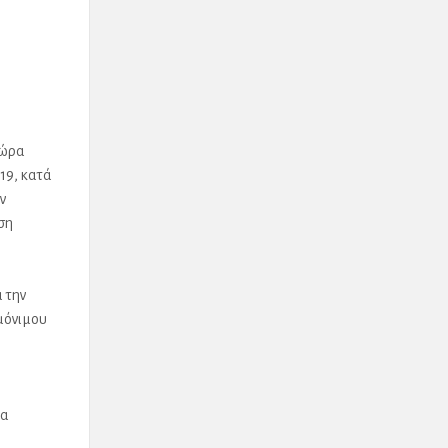
χώρα
19, κατά
ν
ση
 την
μόνιμου
ια