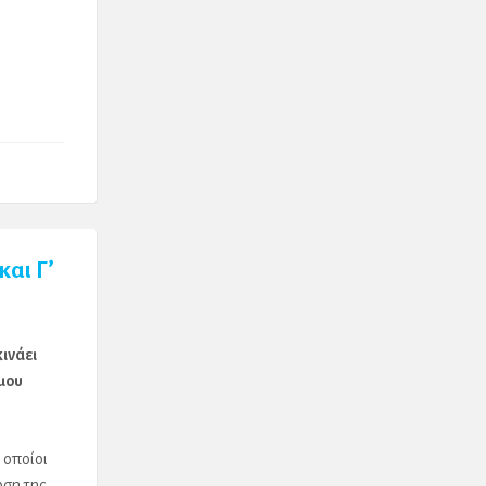
αι Γ’
κινάει
ιμου
 οποίοι
ωση της