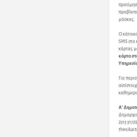
προτίμησ
προβλεπό
μάσκας.
Ο κάτοικ
SMS στο 
κάρτας μ
κάρτα στ
Υπηρεσία
Για περι
αντίστοιχ
καθημερι
Α’ Δημοτ
Δημαρχια
2313 3172
thesikar