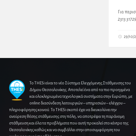
Για περι
2313 3172
29/10/
Το THESi είναι το νέο Σύστημα Ελεγχόμενης Στάθμευσης του
Δήμου Θεσσαλονίκης. Αποτελεί ένα από τα πιο προηγμένα
και ολοκληρωμένα τεχνολογικά συστήματα στην Ευρώπη, με
online διασύνδεση λειτουργιών – υπηρεσιών – ελέγχου –
πληροφόρησης κοινού. Το THESi σκοπό έχει να διευκολύνει την
ανεύρεση θέσης στάθμευσης στη πόλη, να αποτρέψει τη παράνομη
στάθμευση και όλα τα προβλήματα που αυτή προκαλεί στο κέντρο της
Θεσσαλονίκης καθώς και να συμβάλλει στην αποσυμφόρηση του