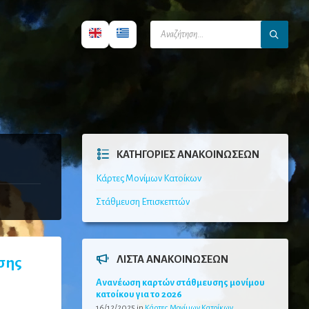
Choose
SEARCH:
language:
ΚΑΤΗΓΟΡΊΕΣ ΑΝΑΚΟΙΝΏΣΕΩΝ
Κάρτες Μονίμων Κατοίκων
Στάθμευση Επισκεπτών
ΛΊΣΤΑ ΑΝΑΚΟΙΝΏΣΕΩΝ
σης
Ανανέωση καρτών στάθμευσης μονίμου
κατοίκου για το 2026
16/12/2025
in
Κάρτες Μονίμων Κατοίκων