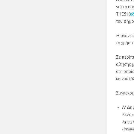
για το έτ
THESi (
ε
του Δήμο
Η ανανεω
το χρήστ
Σε περίπ
αίτησης 
στο οποί
κοινού (0
Συγκεκρι
Α’ Δη
Κεντρ
2313 3
thesik