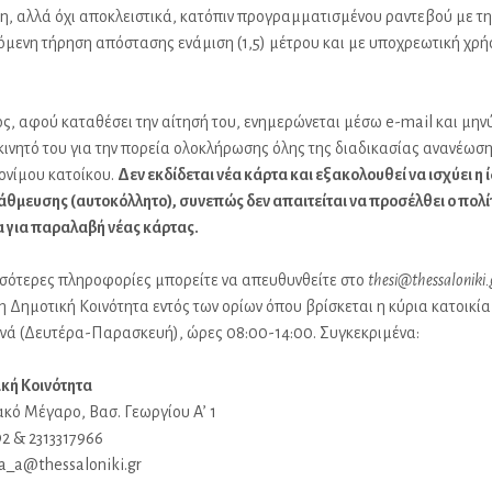
η, αλλά όχι αποκλειστικά, κατόπιν προγραμματισμένου ραντεβού με τη
μενη τήρηση απόστασης ενάμιση (1,5) μέτρου και με υποχρεωτική χρή
ος, αφού καταθέσει την αίτησή του, ενημερώνεται μέσω e-mail και μη
κινητό του για την πορεία ολοκλήρωσης όλης της διαδικασίας ανανέωση
ονίμου κατοίκου.
Δεν εκδίδεται νέα κάρτα και εξακολουθεί να ισχύει η 
άθμευσης (αυτοκόλλητο), συνεπώς δεν απαιτείται να προσέλθει ο πολί
 για παραλαβή νέας κάρτας.
σσότερες πληροφορίες μπορείτε να απευθυνθείτε στο
thesi@thessaloniki.
η Δημοτική Κοινότητα εντός των ορίων όπου βρίσκεται η κύρια κατοικία
νά (Δευτέρα-Παρασκευή), ώρες 08:00-14:00. Συγκεκριμένα:
ική Κοινότητα
κό Μέγαρο, Βασ. Γεωργίου Α’ 1
92 & 2313317966
ta_a@thessaloniki.gr