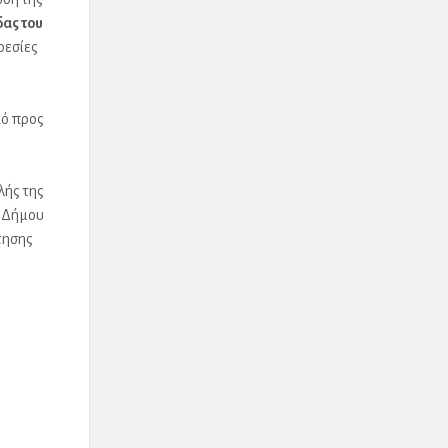
δας του
ρεσίες
κό προς
λής της
υ Δήμου
τησης