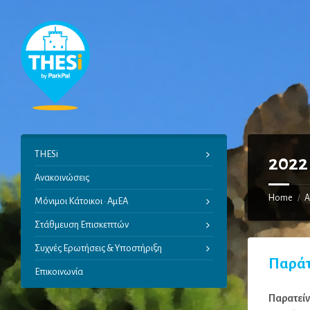
Skip
Skip
Skip
Skip
to
to
to
to
content
left
right
footer
sidebar
sidebar
THESi
2022
Ανακοινώσεις
Home
Α
/
Μόνιμοι Κάτοικοι · ΑμΕΑ
Στάθμευση Επισκεπτών
Συχνές Ερωτήσεις & Υποστήριξη
Παράτ
Επικοινωνία
Παρατείν