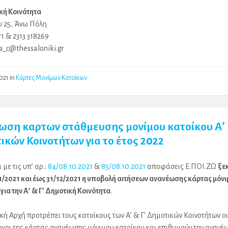
ική Κοινότητα
 25, Άνω Πόλη
71 & 2313 318269
ta_c@thessaloniki.gr
2021
in
Κάρτες Μονίμων Κατοίκων
ωση καρτων στάθμευσης μονίμου κατοίκου Α’ κ
ικών Κοινοτήτων για το έτος 2022
με τις υπ’ αρ.:
84/08.10.2021
&
85/08.10.2021
αποφάσεις Ε.ΠΟΙ.ΖΩ
ξε
1/2021 και έως 31/12/2021 η υποβολή αιτήσεων ανανέωσης κάρτας μόν
για την Α’ & Γ’ Δημοτική Κοινότητα
.
κή Αρχή προτρέπει τους κατοίκους των Α’ & Γ’ Δημοτικών Κοινοτήτων οι
τοχοι της κάρτας ανανέωσης μόνιμου κατοίκου και επιθυμούν την ανανέ