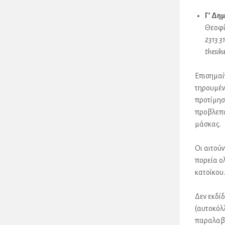
Γ’ Δη
Θεοφί
2313 3
thesik
Επισημαί
τηρουμέν
προτίμησ
προβλεπό
μάσκας.
Οι αιτού
πορεία ο
κατοίκου
Δεν εκδίδ
(αυτοκόλ
παραλαβή