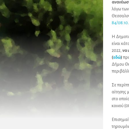
ανανέωσ
λόγω των
Θεσσαλονί
84/08.10
Η Δημοτι
είναι κάτ
2022,
να 
(
εδώ
)
προ
Δήμου Θε
περιβάλλ
Σε περίπ
αίτησης 
στο οποί
κοινού (0
Επισημαί
τηρουμέν