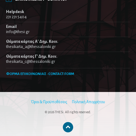
Helpdesk
231 231 5404
Email
info@thesi.gr
Θέματα κάρτας Α' Δημ. Κοιν.
thesikarta_a@thessaloniki.gr
Θέματα κάρτας Γ' Δημ. Κοιν.
thesikarta_c@thessaloniki.gr
ΦΟΡΜΑ ΕΠΙΚΟΙΝΩΝΙΑΣ · CONTACT FORM
Όροι & Προϋποθέσεις
Πολιτική Απορρήτου
© 2026 THESi. All rights reserved.