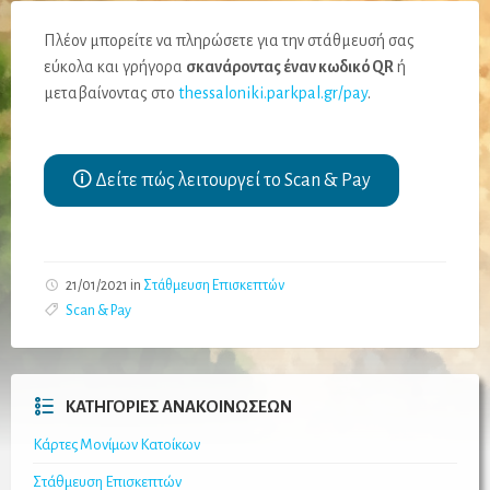
Πλέον μπορείτε να πληρώσετε για την στάθμευσή σας
εύκολα και γρήγορα
σκανάροντας έναν κωδικό QR
ή
μεταβαίνοντας στο
thessaloniki.parkpal.gr/pay
.
🛈 Δείτε πώς λειτουργεί το Scan & Pay
21/01/2021
in
Στάθμευση Επισκεπτών
Scan & Pay
ΚΑΤΗΓΟΡΊΕΣ ΑΝΑΚΟΙΝΏΣΕΩΝ
Κάρτες Μονίμων Κατοίκων
Στάθμευση Επισκεπτών