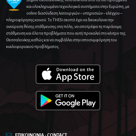
και ολοκληρωμένα τεχνολογικά συστήματα στην Ευρώπη, με
online διασύνδεση λειτουργιών – υπηρεσιών – ελέγχου –
πληροφόρησης κοινού. Το THESi σκοπό έχει να διευκολύνει την
ανεύρεση θέσης στάθμευσης στη πόλη, να αποτρέψει τη παράνομη
στάθμευση και όλα τα προβλήματα που αυτή προκαλεί στο κέντρο της
Θεσσαλονίκης καθώς και να συμβάλλει στην αποσυμφόρηση του
κυκλοφοριακού προβλήματος.
ΕΠΙΚΟΙΝΩΝΙΑ · CONTACT