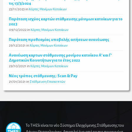
τις 13/3/2024
23/11/2023
in
Κάρτες Μονίμων Κατοίκων
Παράταση ισχύος καρτών στάθμευσης μόνιμων κατοίκων για το
2023
09/12/2022
in
Κάρτες Μονίμων Κατοίκων
Παράταση προθεσμίας υποβολής αιτήσεων ανανέωσης
29/12/2021
in
Κάρτες Μονίμων Κατοίκων
Ανανέωση καρτων στάθμευσης μονίμου κατοίκου Α’ και Γ’
Δημοτικών Κοινοτήτων για το έτος 2022
29/10/2021
in
Κάρτες Μονίμων Κατοίκων
Νέος τρόπος στάθμευσης: Scan & Pay
21/01/2021
in
Στάθμευση Επισκεπτών
Το THESi είναι το νέο Σύστημα Ελεγχόμενης Στάθμευσης του
Δήμου Θεσσαλονίκης. Αποτελεί ένα από τα πιο προηγμένα